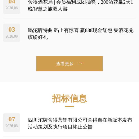
04
舍得酒花局 | 会员福利成团抽奖，200酒花赢2天1
2026.08
晚智慧之旅双人游
推荐官
03
喝沱牌特曲 码上有惊喜 赢888现金红包 集酒花兑
2026.08
缤纷好礼
招商加
招标信
查看更多
最新招
公司公
招标信息
股票信
07
四川沱牌舍得营销有限公司舍得自在新版本发布
社会责
2026.08
活动策划及执行项目终止公告
信息公