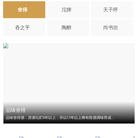
舍得
沱牌
天子呼
吞之乎
陶醉
尚书坊
品味舍得
品味舍得酒，原酒坛贮6年以上，并以15年以上稀有陈酒调味而成...