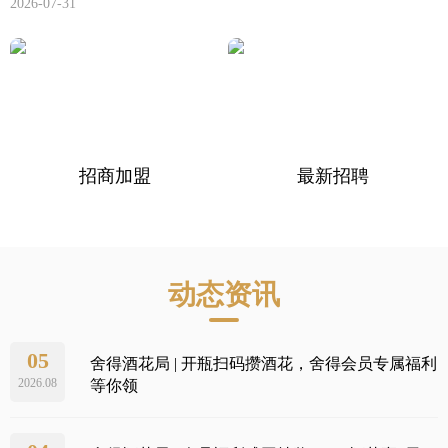
2026-07-31
产品中
个性定
会员中
招商加盟
最新招聘
服务中
动态资讯
生态酿
智慧之
05
舍得酒花局 | 开瓶扫码攒酒花，舍得会员专属福利
2026.08
等你领
智慧人