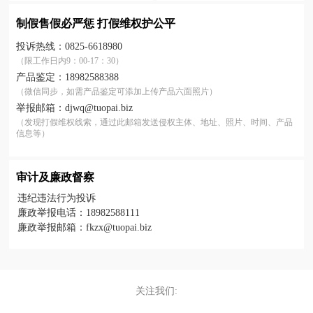
制假售假必严惩
打假维权护公平
投诉热线：0825-6618980
（限工作日内9：00-17：30）
产品鉴定：18982588388
（微信同步，如需产品鉴定可添加上传产品六面照片）
举报邮箱：djwq@tuopai.biz
（发现打假维权线索，通过此邮箱发送侵权主体、地址、照片、时间、产品
信息等）
审计及廉政督察
违纪违法行为投诉
廉政举报电话：18982588111
廉政举报邮箱：fkzx@tuopai.biz
关注我们: