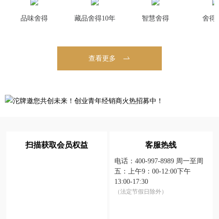
品味舍得
藏品舍得10年
智慧舍得
舍得
查看更多
沱牌特级
天子呼—20年原度老酒战略大单品
吞之乎—舍得酒业战略大单品
精品窖藏·陶醉酒
尚书坊
品味大师晏
扫描获取会员权益
客服热线
喝好酒，选特级。沱牌特级产自 650 万平方米生态酿酒园，秉...
天子呼是舍得酒业在“老酒战略”指导下推出的一款20年原度老酒...
功成名就，吞之乎酱香。吞之乎酒仅选择10年以上的上乘酱香基酒...
陶醉酒产自舍得酒业生态园，占地6.5平方公里，内有300多种...
传承酱香白酒“一二九八七”传统工艺：端午制曲、重阳下沙、两次...
承袭舍得酒业“陈、甜、净、爽”的优良基因，采用6年基酒，12...
电话：400-997-8989
周一至周
五：上午9：00-12:00
下午
13:00-17:30
（法定节假日除外）
吞之乎(酱香·红瓷
沱牌曲酒(中国名
精品窖藏·陶醉酒
天子呼64.5%vol
品味大师晏
尚书坊
沱牌曲酒(93分复
精品窖藏·陶醉酒
天子呼53%vol
精品窖藏·陶醉酒
沱牌特级
沱牌曲酒
500ml×4(陈香)
酒纪念版)
描金 )
(三)
500ml×4(酱香)
刻版)
(六)
(九)