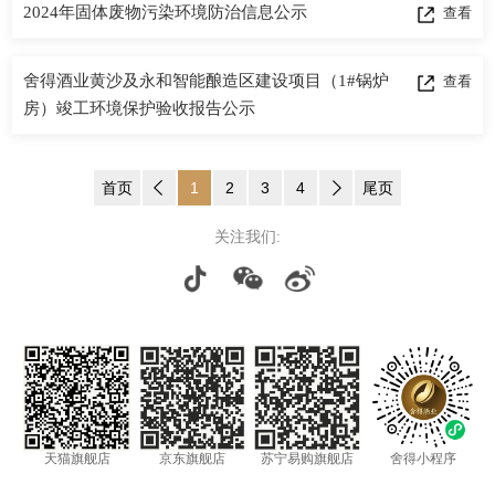
2024年固体废物污染环境防治信息公示
查看
推荐官
舍得酒业黄沙及永和智能酿造区建设项目（1#锅炉
查看
房）竣工环境保护验收报告公示
招商加
招标信
首页
1
2
3
4
尾页
最新招
关注我们:
公司公
股票信
社会责
天猫旗舰店
京东旗舰店
苏宁易购旗舰店
舍得小程序
信息公