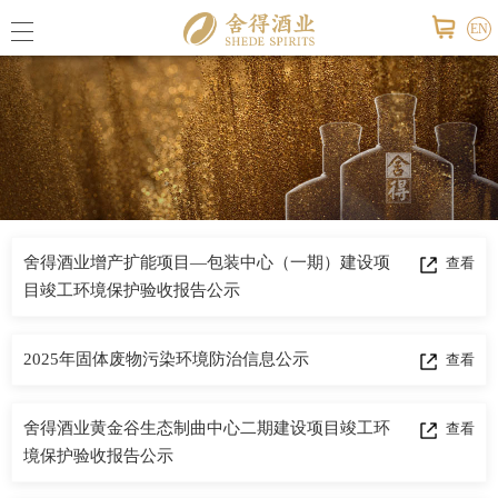
EN
公司概
舍得荣
舍得酒业增产扩能项目—包装中心（一期）建设项
查看
联系我
目竣工环境保护验收报告公示
2025年固体废物污染环境防治信息公示
查看
公司报
舍得酒业黄金谷生态制曲中心二期建设项目竣工环
查看
活动信
境保护验收报告公示
视频中