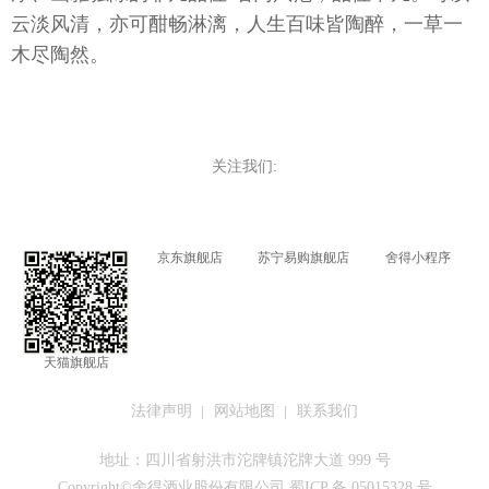
云淡风清，亦可酣畅淋漓，人生百味皆陶醉，一草一
木尽陶然。
关注我们:
京东旗舰店
苏宁易购旗舰店
舍得小程序
天猫旗舰店
法律声明
网站地图
联系我们
地址：四川省射洪市沱牌镇沱牌大道 999 号
Copyright©舍得酒业股份有限公司 蜀ICP 备 05015328 号