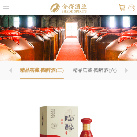
EN
公司概
舍得荣
精品窖藏·陶醉酒(三)
精品窖藏·陶醉酒(六)
精品
联系我
公司报
活动信
视频中