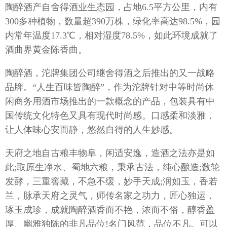
陶醉酒产自舍得酒业生态园，占地6.5平方公里，内有
推荐官
300多种植物，数量超390万株，绿化率高达98.5%，园
内常年温度17.3℃，相对湿度78.5%，如此环境成就了
酒曲界黄金陈香曲。
招商加
陶醉酒，沱牌集团公司继舍得酒之后推出的又一战略
招标信
品牌。“人生百味皆陶醉”，作为沱牌针对中等时尚休
闲商务用酒市场推出的一款概念的产品，包装具有中
最新招
国传统文化特色又具有现代时尚感。口感柔和淡雅，
让人体味心安而静，悠然自得的人生妙感。
天府之地自古粮丰物阜，闲适安逸，造酒之法亦是如
公司公
此;取原生净水、蜀地六粮，秉承古法，纯心酿造;数轮
股票信
发酵，三重窖藏，不急不缓，妙手天成;润如玉，香若
兰，脉承天府之灵气，师传名家之功力，匠心独运，
社会责
琢玉成珍，成就陶醉酒香而不艳，浓而不俗，醇香盈
信息公
厚、幽雅独陈的非凡品位!名门风范，品位不凡。可以