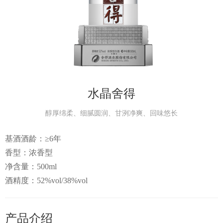
产品中
个性定
会员中
水晶舍得
服务中
醇厚绵柔、细腻圆润、甘洌净爽、回味悠长
基酒酒龄：≥6年
生态酿
香型：浓香型
净含量：500ml
智慧之
酒精度：52%vol/38%vol
智慧人
产品介绍