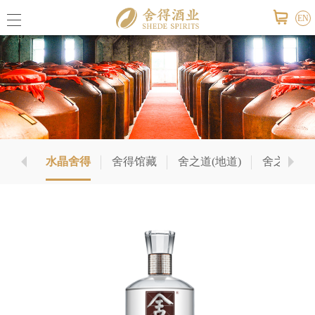
EN
公司概
舍得荣
华版）
水晶舍得
舍得馆藏
舍之道(地道)
舍之道(天
联系我
公司报
活动信
视频中