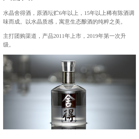
推荐官
水晶舍得酒，原酒坛贮6年以上，15年以上稀有陈酒调
味而成。以水晶质感，寓意生态酿酒的纯粹之美。
主打团购渠道，产品2011年上市，2019年第一次升
招商加
级。
招标信
最新招
公司公
股票信
社会责
信息公