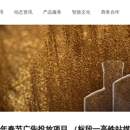
得
动态资讯
产品服务
智旅文化
商务合作
况
公司报道
产品中心
生态酿酒
推荐官招募
誉
活动信息
个性定制
智慧之旅
们
视频中心
会员中心
智慧人物
服务中心
26年春节广告投放项目 （标段一高铁站