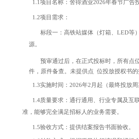
1.1项目名称：
舍得酒业
2026年春节广
1.2
项目
需求：
标段一：
高铁站媒体
（灯箱、
LED
源。
预审通过后，在
正式投标时，所有点
件，原件备查
。
未提供
点
位投放
授权
书
的
1.3
实施时间：
2026
年
2月起（
最终投放周
1.
4
质量要求：通行通用、行业专属及互
准，能够完全满足招标人的业务需要。
1.
5
验收方式：提供结案报告书面验收。