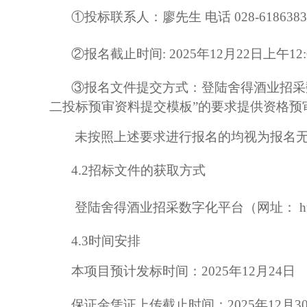
①投标联系人：
廖先生
电话
028-618638
②报名
截止
时间
:
2025年
12
月
22
日上午
12
③报名文件提交方式：登陆舍得酒业招采数字化平台
二投标预审资料提交模板”的要求提供资格预审
未按照上述要求进行报名的均视为报名
4.2招标文件的获取方式
登陆舍得酒业招采数字化平台（网址：
4.3时间安排
本项目预计发标时间：
2025年12月
24
日
保证金凭证上传截止时间：
2025年12月
3