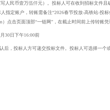
（大写人民币壹万伍仟元）
。
投标人可在收到招标文件且
标人指定账户，转账需备注
“
2026春节投放-高铁站
-投
de.com.cn）点击页面顶部“一链网”，在截止时间前上传转账
2月
30
日下午
16:00前
认后，投标人方可递交投标文件。投标人可选择一个